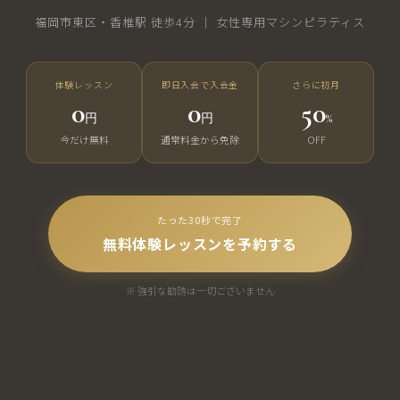
福岡市東区・香椎駅 徒歩4分 ｜ 女性専用マシンピラティス
体験レッスン
即日入会で入会金
さらに初月
0
0
50
円
円
%
今だけ無料
通常料金から免除
OFF
たった30秒で完了
無料体験レッスンを予約する
※ 強引な勧誘は一切ございません