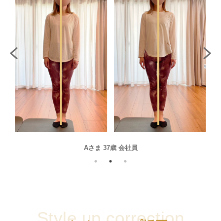
Aさま 37歳 会社員
Style up correction