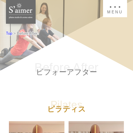
MENU
Top
>
Before After
Before After
ビフォーアフター
Pilates
ピラティス