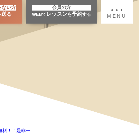
らない方
会員の方
送る
レッスン
予約
を
WEBで
を
する
MENU
無料！！是非一