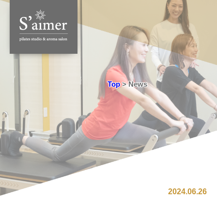
Top
>
News
2024.06.26