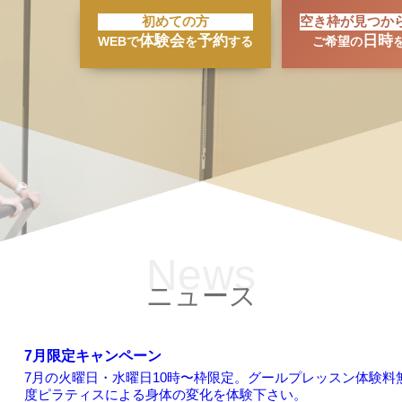
初めての方
空き枠が見つか
体験会
予約
日時
WEBで
を
する
ご希望の
News
ニュース
7月限定キャンペーン
7月の火曜日・水曜日10時〜枠限定。グールプレッスン体験料
度ピラティスによる身体の変化を体験下さい。